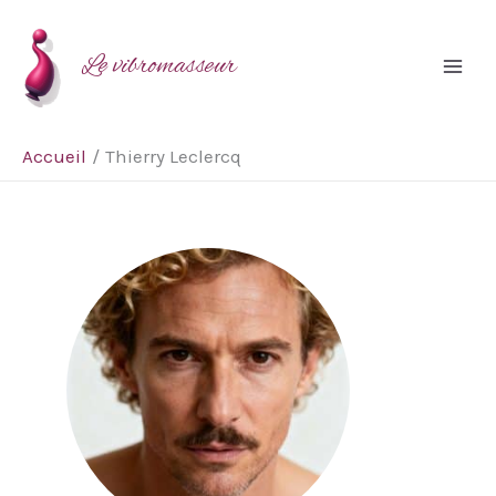
Aller
au
Le vibromasseur
contenu
Accueil
Thierry Leclercq