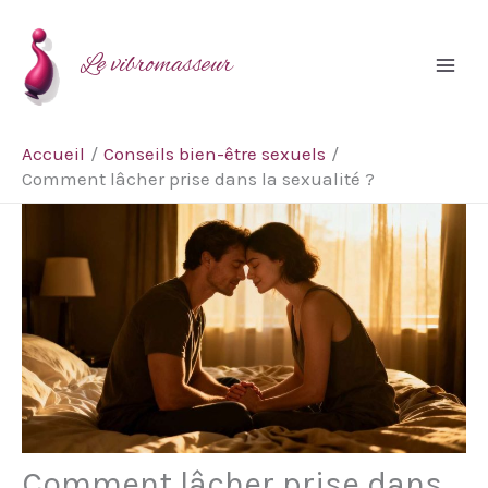
Aller
Rechercher
au
Le vibromasseur
contenu
Accueil
Conseils bien-être sexuels
Comment lâcher prise dans la sexualité ?
Comment lâcher prise dans