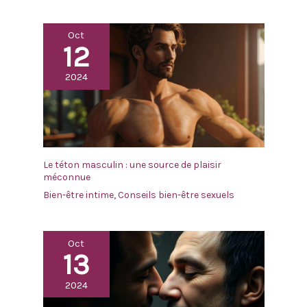
Oct
12
2024
Le téton masculin : une source de plaisir
méconnue
Bien-être intime
,
Conseils bien-être sexuels
Oct
13
2024