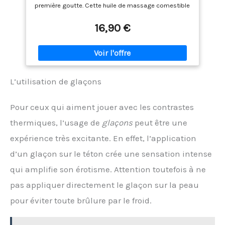
première goutte. Cette huile de massage comestible
se goûte du bout des lèvres : la vraie douceur de la
vanille. 💧 GLISSE LONGUE ET EFFET CHAUFFANT - Là où
16,90 €
un gel devient collant, sa texture lubrifiante reste
fluide pour masser tout le corps : quelques gouttes
suffisent. Et sous le frottement, la chaleur monte
doucement, caresse après caresse. 🌱 100 %
D'ORIGINE NATURELLE - Sa formule est composée à
L’utilisation de glaçons
100 % d'ingrédients d'origine naturelle, dont 97 %
issus de l'agriculture biologique. Sans paraffine, sans
silicone, sans paraben ni conservateur : une huile qui
Pour ceux qui aiment jouer avec les contrastes
respecte votre peau. 🇫🇷 FABRIQUÉE EN FRANCE - Ce
flacon de 100 ml est fabriqué en France dans un
thermiques, l’usage de
glaçons
peut être une
laboratoire cosmétique, selon des normes de qualité
expérience très excitante. En effet, l’application
et de sécurité strictes. Une fabrication française
réelle, de la formule au flacon. ❤️ MOMENT À DEUX -
d’un glaçon sur le téton crée une sensation intense
Conçue pour le massage sensuel en couple, elle
transforme vos moments à deux en jeux complices :
qui amplifie son érotisme. Attention toutefois à ne
la glisse invite aux caresses, le parfum à la
pas appliquer directement le glaçon sur la peau
gourmandise. Votre intimité sucrée, à fleur de peau.
pour éviter toute brûlure par le froid.