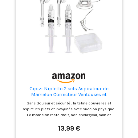
Gipizi Niplette 2 sets Aspirateur de
Mamelon Correcteur Ventouses et
Extracteurs de tétons Inversés Pour Plats
Sans douleur et sécurité : la tétine couvre les et
aspire les plats et invaginés avec succion physique.
Le mamelon reste droit, non chirurgical, sain et
efficace. Application simple et flexible : appliquez de
la crème ou de la colle pour plus de soutien et de
13,99 €
confort, puis couvrez les , ajustez la pression au