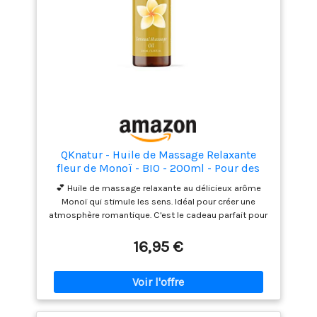
et respectueux de la peau.
QKnatur - Huile de Massage Relaxante
fleur de Monoï - BIO - 200ml - Pour des
Massages Corporelles - Monoi
💕 Huile de massage relaxante au délicieux arôme
Monoï qui stimule les sens. Idéal pour créer une
atmosphère romantique. C'est le cadeau parfait pour
votre partenaire ou un être cher 💆💆🏻‍♀️Il est
facilement absorbé, idéal pour les massages ou
16,95 €
simplement à appliquer après une journée fatigante
pour détendre les articulations, les muscles, le dos, ..
Sa formule soignée permet une absorption facile et
permet des massages ou des manipulations laissant
la peau douce et hydraté en même temps ✨ Notre