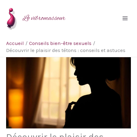
Aller
Rechercher
au
Le vibromasseur
contenu
Accueil
Conseils bien-être sexuels
Découvrir le plaisir des tétons : conseils et astuces