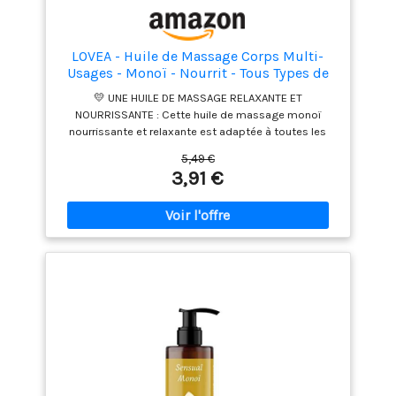
LOVEA - Huile de Massage Corps Multi-
Usages - Monoï - Nourrit - Tous Types de
Peaux - 97% d'Origine Naturelle - Sans
💛 UNE HUILE DE MASSAGE RELAXANTE ET
Colorant - Vegan - Fabriqué en France - 50
NOURRISSANTE : Cette huile de massage monoï
ml
nourrissante et relaxante est adaptée à toutes les
peaux et vous apporte une sensation de bien-être. 💛
5,49 €
100% D'ORIGINE NATURELLE : L'huile de massage
3,91 €
Lovea est composée de 97% d'ingrédients d'origine
naturelle. Nourrissante et sans colorant elle nourrit et
adoucit la peau. 💛 AU MONOÏ : Profitez d'une huile au
monoï au parfum fleuri pour un moment de douceur
et de sensualité. Elle laisse votre peau douce et
délicieusement parfumée. 💛 UN PACKAGING ÉCO-
CONÇU : Fabriquée en France et certifiée bio par
Ecocert, notre huile monoï est vegan et vendue dans
un flacon en verre recyclable pour un impact
environnemental limité. 💛 UNE MARQUE FRANÇAISE,
NATURELLE, PLAISIR & RESPONSABLE : Lovea propose
des produits solaires et de beauté à fort %
d'ingrédients d'origine naturelle, fabriqués en France