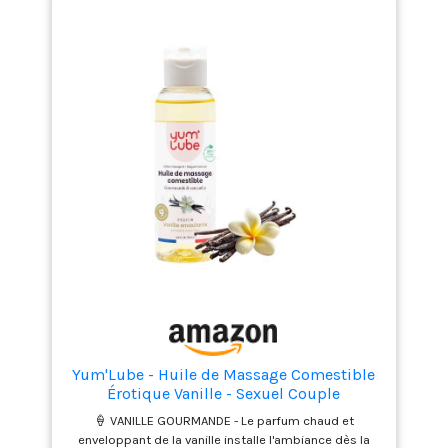
formule nourrissante et stimulante contient des
huiles végétales de haute qualité et de la vitamine E,
laissant la peau avec un toucher doux et invitant,
prête à être caressée avec un agréable massage.
L'huile de Monoï adoucit, hydrate, rajeunit et illumine
la peau 👌🏻 100% naturel ne contient pas de
parabènes, d'huiles minérales ou de parfums
artificiels. Fabriqué en Espagne 👌🏻 100%
SATISFACTION GARANTIE. Garantie de remboursement
de 30 jours. Nous sommes convaincus que notre
huile de massage est le meilleur sur le marché, mais
si pour une raison quelconque vous n'êtes pas
entièrement satisfait, veuillez demander un
remboursement. Nous promettons qu'il n'y aura pas
de problème
Yum'Lube - Huile de Massage Comestible
Érotique Vanille - Sexuel Couple
🍦 VANILLE GOURMANDE - Le parfum chaud et
enveloppant de la vanille installe l'ambiance dès la