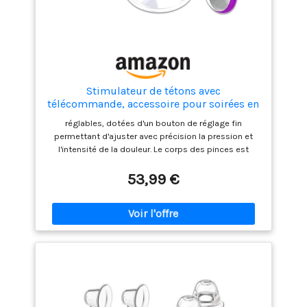
Stimulateur de tétons avec
télécommande, accessoire pour soirées en
couple, en acier inoxydable
réglables, dotées d'un bouton de réglage fin
permettant d'ajuster avec précision la pression et
l'intensité de la douleur. Le corps des pinces est
recouvert de latex noir pour éviter les marques.
Faciles à utiliser. Compactes et légères, ces pinces
53,99 €
sont faciles à transporter, que ce soit à l'intérieur ou à
l'extérieur. Ajoutez du piquant à vos soirées avec ce
kit érotique. En serrant les tétons, elles fusionnent
plaisir et douleur, ralentissent la circulation sanguine
et rendent les tétons extrêmement sensibles à toute
stimulation. Un sextoy idéal : adapté à toutes sortes
de jeux et de situations, il apporte une touche de
fantaisie et d'aventure à votre vie sexuelle. Emballage
discret : pour protéger votre vie privée, notre
emballage ne révèle pas le contenu du colis.