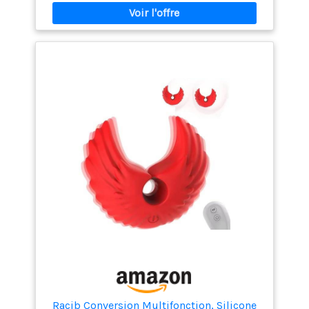
mieux pour vous, utilisez la pompe pour aspirer
lentement le mamelon. Matériaux de haute qualité : le
correcteur de mamelon est fabriqué en silicone
souple de haute qualité, sans charge pour la peau
sensible, confortable à utiliser. Facile à nettoyer, laver
à l'eau tiède et stocker dans un endroit frais et sec.
Taille invisible : la taille est similaire à celle des ,
n'affecte pas l'apparence après utilisation lorsque
vous portez un soutien-gorge ample et d'autres
vêtements. Remarque : il faut quelques semaines
pour obtenir les meilleurs résultats. Si vous avez des
questions, n'hésitez pas à nous contacter. Tout peut
être résolu plus facilement grâce à la
communication.
Racib Conversion Multifonction, Silicone