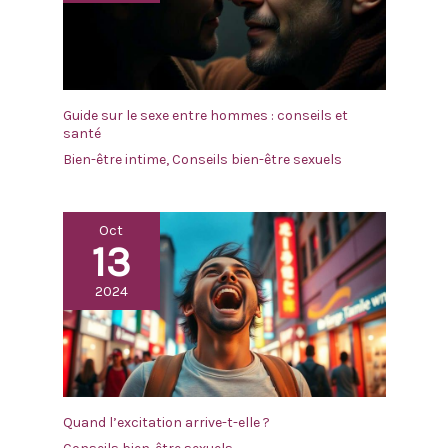
Guide sur le sexe entre hommes : conseils et
santé
Bien-être intime
,
Conseils bien-être sexuels
Oct
13
2024
Quand l’excitation arrive-t-elle ?