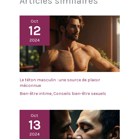
Articles similaires
Oct
12
2024
Le téton masculin : une source de plaisir
méconnue
Bien-être intime
,
Conseils bien-être sexuels
Oct
13
2024