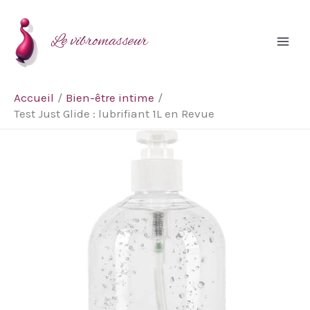
Aller
Rechercher
au
Le vibromasseur
contenu
Accueil
Bien-être intime
Test Just Glide : lubrifiant 1L en Revue