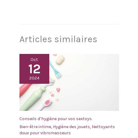
durer plus longtemps, le lubrifiant Durex Perfect Gliss
ne sèche pas aussi rapidement que certains autres
gels et est idéal pour un usage anal
Articles similaires
Oct
12
2024
Conseils d’hygiène pour vos sextoys
Bien-être intime
,
Hygiène des jouets
,
Nettoyants
doux pour vibromasseurs