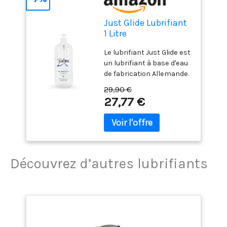
Just Glide Lubrifiant
1 Litre
Le lubrifiant Just Glide est
un lubrifiant à base d'eau
de fabrication Allemande.
Totalement compatible
29,90 €
avec les préservatifs
27,77 €
Testé
dermatologiquement sur
la peau et les muqueuses,
soluble dans l'eau et non
gras, incolore. Il est idéal
pour une utilisation anale
Découvrez d’autres lubrifiants
et vaginale Contenance : 1
litre