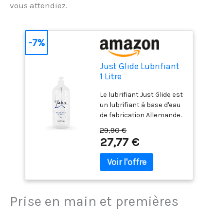
vous attendiez.
-7%
Just Glide Lubrifiant
1 Litre
Le lubrifiant Just Glide est
un lubrifiant à base d'eau
de fabrication Allemande.
Totalement compatible
29,90 €
avec les préservatifs
27,77 €
Testé
dermatologiquement sur
la peau et les muqueuses,
soluble dans l'eau et non
gras, incolore. Il est idéal
pour une utilisation anale
Prise en main et premières
et vaginale Contenance : 1
litre