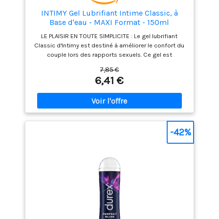
INTIMY Gel Lubrifiant Intime Classic, à
Base d'eau - MAXI Format - 150ml
LE PLAISIR EN TOUTE SIMPLICITE : Le gel lubrifiant
Classic d'Intimy est destiné à améliorer le confort du
couple lors des rapports sexuels. Ce gel est
compatible avec les préservatifs FACILE A LAVER :
7,85 €
Formulé à base d'eau et sans parfum, ce gel est aussi
6,41 €
incolore, inodore, non gras, ne tâche pas et s'élimine
facilement à l'eau CONSEILS D'UTILISATION : Pressez la
pompe pour obtenir la quantité de gel désirée, puis
appliquez-le sur les zones intimes des 2 partenaires.
Renouvelez l'application aussi souvent que
nécessaire INTIMY, MARQUE FRANÇAISE DE
-42%
RÉFÉRENCE : Crée en 1987, la marque de bien-être
sexuel Intimy conçoit des produits de qualité Évitez
le contact avec les yeux. En cas de contact, rincez
abondamment. Tenez-le hors de la portée des
enfants. Ce gel n’est pas un contraceptif. Ne l’utilisez
pas en cas d’allergie connue à l’un des ingrédients. En
cas d’irritation, cessez l’utilisation. Si l’irritation
persiste, consultez un médecin