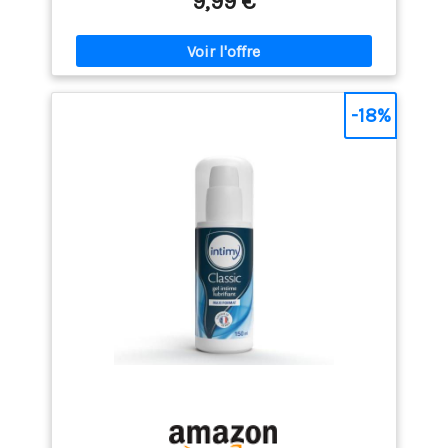
9,99 €
pour le corps. Ce lubrifiant intime est testé en
laboratoire et emballé de manière hygiénique pour
une tranquillité d’esprit LUBRIFIANT COMPATIBLE AVEC
LES JOUETS ET LES PRÉSERVATIFS - À base de gel et
compatible avec le latex, Lubido améliore votre
expérience en toute confiance, quelle que soit
-18%
l’occasion DESIGN PRATIQUE - Comprend une pompe
verrouillable avec clip pour garder votre lubrifiant bien
sécurisé et sans dégâts, même dans le feu de
l’action PROPRE ET DISCRET - Ce gel non tachant et
sans odeur est emballé de manière discrète pour
préserver votre intimité et prêt à l’emploi quand vous
l’êtes