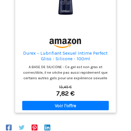
Durex – Lubrifiant Sexuel Intime Perfect
Gliss - Silicone - 100ml
A BASE DE SILICONE - Ce gel est non gras et
comestible, il ne sèche pas aussi rapidement que
certains autres gels pour une expérience sexuelle
douce et confortable PLAISIR - Le gel Perfect Gliss a
13,45 €
une texture soyeuse et chaude au toucher pour
7,82 €
augmenter le plaisir avec votre partenaire et aide à
l'inconfort de la sécheresse vaginale USAGE - Ce gel
lubrifiant permet une lubrification longue durée et
convient pour un usage sexuel vaginal, oral et anal
COMPATIBLE - Ce gel Perfect Gliss est compatible
avec les préservatifs en latex de caoutchouc naturel,
polyisoprène et polyuréthane SEXE ANAL - Conçu pour