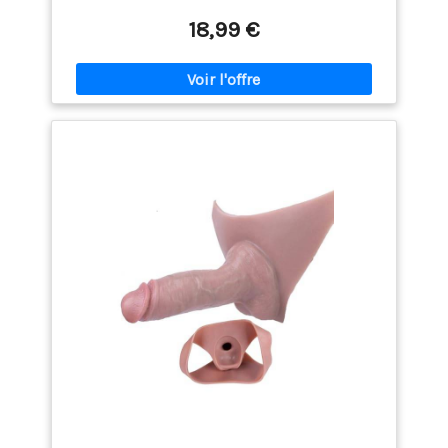
lombaires vont de 27,5 à 34 pouces et les réglages
de la circulation des jambes de 13,4 à 34 pouces, ce
18,99 €
qui convient à la plupart des femmes. [ceinture
réglable]: ceinture entièrement réglable, la plupart
des gens sont exactement de la même taille, chaque
sangle de chaîne pour femme peut être ajustée pour
s'adapter à votre type de corps. [meilleur cadeau]:
idéal pour les jeux cosplay ou cosplay, les boîtes de
nuit, les déguisements, les soirées lingerie ou
complaisance, les fêtes d'Halloween pour plus de
compliments sur les costumes. Avec cette ceinture,
vous pouvez explorer un nouveau monde.