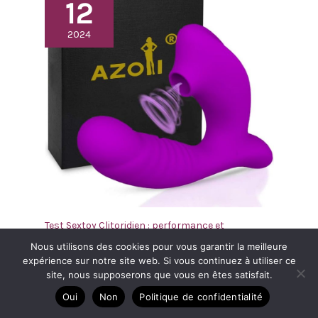
12
2024
Test Sextoy Clitoridien : performance et
Discrétion
Nous utilisons des cookies pour vous garantir la meilleure
Jouets érotiques pour elle
,
Stimulateurs
expérience sur notre site web. Si vous continuez à utiliser ce
clitoridiens
site, nous supposerons que vous en êtes satisfait.
Oui
Non
Politique de confidentialité