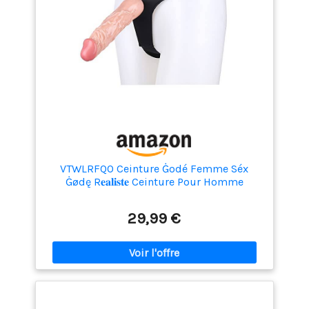
VTWLRFQO Ceinture Ġodé Femme Séx
Ġødę R𝐞𝐚𝐥𝐢𝐬𝐭𝐞 Ceinture Pour Homme
Đébµṭḁnṭ Féṃṃé Ṛéḁlịśṭé Avec Ceinture
Mãînș Lîbrẹș Ṛéḁlịśṭé Nt5
29,99 €