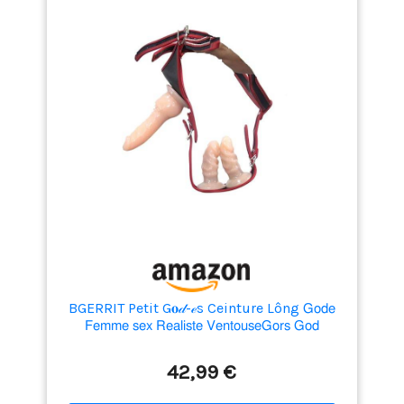
BGERRIT Petit G𝐨𝒹-ℯs Ceinture Lông 𝖦𝗈𝖽𝖾
𝖥𝖾𝗆𝗆𝖾 𝗌𝖾𝗑 𝖱𝖾𝖺𝗅𝗂𝗌𝗍𝖾 𝖵𝖾𝗇𝗍𝗈𝗎𝗌𝖾𝖦𝗈𝗋𝗌 𝖦𝗈𝖽
𝖱𝖾𝖺𝗅𝗂𝗌𝗍𝖾 𝖢𝗁𝖺𝗂𝗋 𝖵𝖾𝗇𝗍𝗈𝗎𝗌𝖾,Vëntòusë Pòrtable-
Cj6
42,99 €