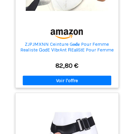
ZJPJMXNN Ceinture G𝐨𝐝𝐞 Pour Femme
Realiste 𝖦𝗈𝖽E 𝖵I𝖻𝗋Ant 𝖱E𝖺𝗅𝗂S𝗍E Pour Femme
𝖦𝗈D H𝗈Mme Aj3
82,80 €