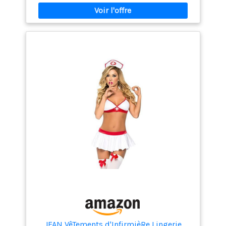
confectionné dans un tissu doux et lisse, et son
serre-tête est en feutre résistant. Confortable et
agréable à porter, il garantit un look époustouflant. 💗
[Design raffiné] Ce déguisement Halloween nurse
costume est orné d'un nœud rouge et d'une croix
blanche imprimée, ajoutant une touche de charme à
votre look, parfait pour les fêtes d'Halloween ou les
événements à thème. 💗[Dévoilez votre charme] Ces
accessoires d'infirmière d'Halloween uniques et
tendance complèteront parfaitement votre tenue,
attireront tous les regards et feront de vous le centre
d'attention ! 💗[Polyvalent] Que ce soit pour
Halloween, la Saint-Valentin, un rendez-vous galant ou
un jeu de rôle, ce costume de cosplay infirmière set
ajoute une touche romantique et vous garantit une
soirée inoubliable avec l'être aimé.
JFAN VêTements d'InfirmièRe Lingerie