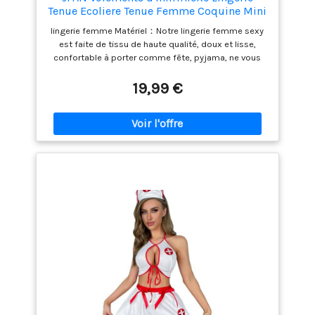
Tenue Ecoliere Tenue Femme Coquine Mini
Jupe Bas Soie Cadeaux d'Habillage Pour
lingerie femme Matériel：Notre lingerie femme sexy
Les FêTes(Taille unique,C)
est faite de tissu de haute qualité, doux et lisse,
confortable à porter comme fête, pyjama, ne vous
fera pas sentir des démangeaisons, 100% polyester.
Ensemble de lingerie pour femmes
19,99 €
Caractéristiques：Il est disponible dans les styles
mignon étudiant et sexy infirmière， C'est un jouet
amusant pour les nuits de mariage, les anniversaires
et les fêtes, les nuits spéciales.Une taille convient à la
plupart des femmes. Emballage pour la lingerie：
L'ensemble sexy de style infirmière comprend une
garniture de chapeau, un haut en maille, une mini-jupe
et une paire de bas avec un nœud，Un string. La
tenue d'étudiant comprend un haut court avec un
nœud papillon，une jupe plissée à carreaux，une
paire de bas, Taille : taille libre, convient aux femmes
Sous-vêtements féminins Cosplay Parfait pour la
Saint-Valentin, les lunes de miel, les soirées de
mariage, les fêtes et les cadeaux de mariage.