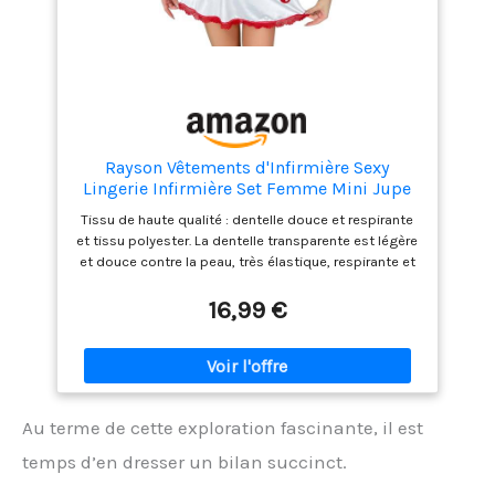
Rayson Vêtements d'Infirmière Sexy
Lingerie Infirmière Set Femme Mini Jupe
Boucles Dentelle Nurses Uniform
Tissu de haute qualité : dentelle douce et respirante
Costumes Cosplay avec String,D
et tissu polyester. La dentelle transparente est légère
et douce contre la peau, très élastique, respirante et
confortable à porter. DESIGN UNIQUE : Ensemble 3
pièces d'uniforme d'infirmière avec chapeau coquin
16,99 €
assorti, la couleur blanc laiteux est plus séduisante,
avec le logo croisé imprimé sur les vêtements,
l'expérience ajoute un sentiment d'authenticité. Le
design fendu met en valeur la silhouette svelte et
pulpeuse. Aspect sexy, atmosphère romantique,
Au terme de cette exploration fascinante, il est
passez une belle nuit romantique avec votre
amoureux Scène applicable : ce sous-vêtement
temps d’en dresser un bilan succinct.
d'infirmière est parfait pour la Saint-Valentin, Cosplay
Party Costume, Halloween, Nightclub Costume, Party