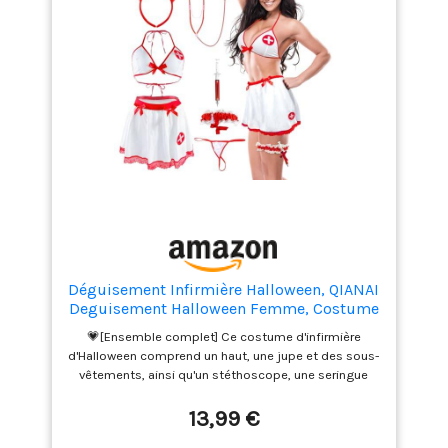
Déguisement Infirmière Halloween, QIANAI
Deguisement Halloween Femme, Costume
de Cosplay Infirmière Set, Déguisement
💗[Ensemble complet] Ce costume d'infirmière
Infirmière Femme pour Carnaval, Cosplay,
d'Halloween comprend un haut, une jupe et des sous-
Mascarade, Fête
vêtements, ainsi qu'un stéthoscope, une seringue
réaliste, une élégante coiffe d'infirmière, un serre-tête
et des tours de cuisse. 💗[Matériaux de haute qualité]
13,99 €
Ce déguisement infirmière Halloween est