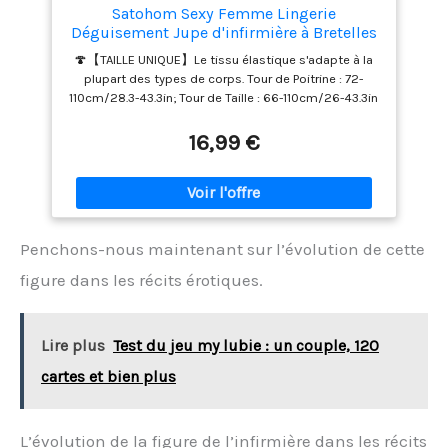
vous répondrons sous 24 heures.
Satohom Sexy Femme Lingerie
Déguisement Jupe d'infirmière à Bretelles
Nurse Cosplay Nuisette Robe Coquine
🍄‍【TAILLE UNIQUE】Le tissu élastique s'adapte à la
Infirmiere Uniforme Séduisant Babydoll
plupart des types de corps. Tour de Poitrine : 72-
Fête à Thème Halloween Costumes Taille
110cm/28.3-43.3in; Tour de Taille : 66-110cm/26-43.3in
Unique
(recommandé pour les femmes pesant entre 40 et
60 kg) 🍄‍【CONCEPTION UNIQUE】Déguisement
16,99 €
d'infirmière, lingerie sexy, ourlet en dentelle, bretelles
croisées des deux côtés, bretelles croisées réglables
dans le dos 🍄‍【MATÉRIAU DOUX】Cette lingerie est
composée à 95% de polyester et à 5% d'Élasthanne.
Léger, doux et agréable à porter. 🍄‍【CONTENU DU
Penchons-nous maintenant sur l’évolution de cette
COLIS】1 x robe de lingerie d'infirmière, 1 x string, 1 x
chapeau d'infirmière. Si vous avez des questions,
figure dans les récits érotiques.
n'hésitez pas à nous contacter. Nous ferons de notre
mieux pour résoudre vos problèmes.
🍄‍【OCCASIONS APPLICABLES】Un cadeau idéal pour
Lire plus
Test du jeu my lubie : un couple, 120
votre femme, petite amie, sœur et maman pour les
anniversaires, les tenues de discothèque, les soirées
cartes et bien plus
cosplay, la Saint-Valentin, la lune de miel, la nuit de
noces, le cadeau de mariage, l'anniversaire, la
chambre, le sommeil, la soirée de rendez-vous ou
L’évolution de la figure de l’infirmière dans les récits
chaque moment spécial.