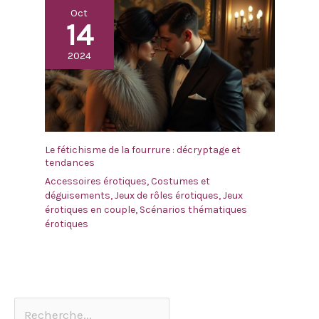
Oct
14
2024
Le fétichisme de la fourrure : décryptage et
tendances
Accessoires érotiques
,
Costumes et
déguisements
,
Jeux de rôles érotiques
,
Jeux
érotiques en couple
,
Scénarios thématiques
érotiques