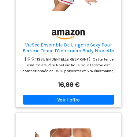
VicSec Ensemble De Lingerie Sexy Pour
Femme Tenue D'infirmière Body Nuisette
Costume Érotique Robe En Maille Fendue
【🎈🎈TISSU EN DENTELLE RESPIRANT】Cette tenue
Cosplay Jupe Creuse Uniforme De Club
d'infirmière Père Noël érotique pour femme est
Jeu De Rôle Vêtements De Nuit Père Noël
confectionnée en 95 % polyester et 5 % élasthanne,
un matériau léger et doux au toucher. La poitrine est
également enveloppée de dentelle, apportant une
16,99 €
touche de délicatesse. 【🌹🌹BRETTES RÉGLABLES ET
TROIS RANGÉES】Avec ses bretelles réglables, cette
Père Noël chemise de nuit vous permet d'ajuster sa
longueur à votre morphologie. Elle est également
dotée de trois rangées d'agrafes dans le dos, vous
permettant d'ajuster la coupe à votre morphologie.
【❤️❤️SOUTIEN À ARMATURES ET CORBEILLE】Cette
Père Noël chemise de nuit est dotée d'armatures qui
liftent et galbent la poitrine, créant un léger effet