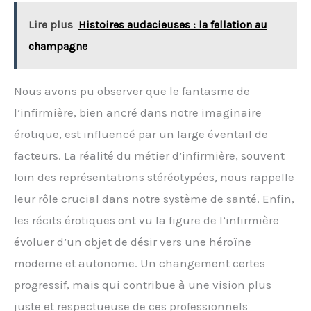
Dance, Theme Party, Honeymoon Trip, Wedding Night
Lire plus
Histoires audacieuses : la fellation au
et autres déguisements Meilleur cadeau : conception
de taille égale. Toutes les femmes le méritent ! Le
champagne
costume de lingerie d'infirmière coquine vous rendra
plus mignonne et charmante et laissera un souvenir
impérissable. Conseils : nous vous suggérons de le
Nous avons pu observer que le fantasme de
laver délicatement à l'eau et de le suspendre pour le
faire sécher.
l’infirmière, bien ancré dans notre imaginaire
érotique, est influencé par un large éventail de
facteurs. La réalité du métier d’infirmière, souvent
loin des représentations stéréotypées, nous rappelle
leur rôle crucial dans notre système de santé. Enfin,
les récits érotiques ont vu la figure de l’infirmière
évoluer d’un objet de désir vers une héroïne
moderne et autonome. Un changement certes
progressif, mais qui contribue à une vision plus
juste et respectueuse de ces professionnels