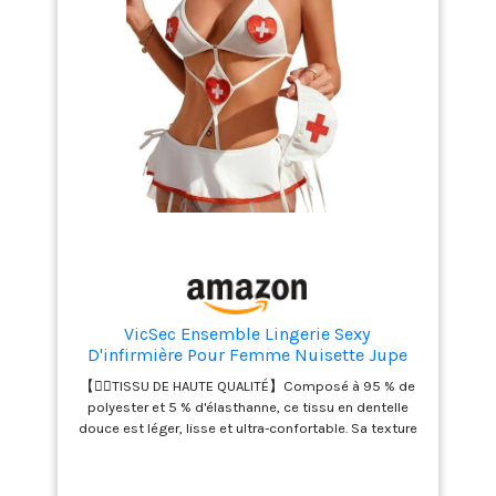
froncé. Sa forme corbeilles accentue vos courbes
naturelles, créant une silhouette sexy et féminine.
【🎀🎀POLYVALENT POUR TOUTES LES OCCASIONS】
Cet ensemble d'infirmière 2 pièces Père Noël est
parfait pour les lunes de miel, les nuits de noces, les
soirées lingerie, les voyages et les séances photo. Il
est également parfait pour les fêtes comme la Saint-
Valentin, Halloween, le Carnaval et Noël. 【💖💖
CONTENU DE L'EMBALLAGE】1 Père Noël chemise de
nuit sexy en dentelle pour femme, 1 Père Noël tablier
assorti couvrant les hanches. Nos vêtements sont
retournés et échangés gratuitement. Si vous avez
des questions avant et après l'achat ou si vous n'êtes
pas satisfait après réception, n'hésitez pas à nous
contacter. Nous vous répondrons sous 24 heures.
VicSec Ensemble Lingerie Sexy
D'infirmière Pour Femme Nuisette Jupe
Costume Cosplay Coquin Tenue Mode
【❤️‍🔥TISSU DE HAUTE QUALITÉ】Composé à 95 % de
Mini-Robe Body Jeu Rôle Avec Motifs
polyester et 5 % d'élasthanne, ce tissu en dentelle
Creux Uniforme Tenue Fête Pyjama
douce est léger, lisse et ultra-confortable. Sa texture
Vêtements Nuit Père Noël
respirante vous assure une fraîcheur optimale même
en cas de port prolongé. 【❤️‍🔥BANDAGE ÉLASTIQUE ET
JARRETELLES RÉGLABLES】Ce body d'infirmière Père