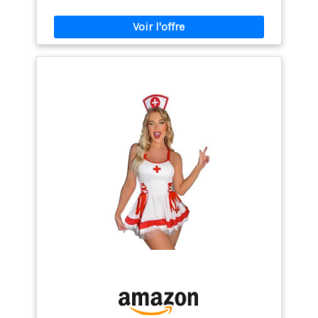
Noël érotique pour femme est doté de liens dos nu
hautement élastiques, extensibles pour s'adapter à
différentes formes de cou et de poitrine, assurant un
maintien optimal. Il est également livré avec deux
jarretelles non amovibles, chacune dotée de clips
réglables pour ajuster la longueur. 【❤️‍🔥BRODERIE
DÉLICATE ET DOS NU】Orné d'une broderie raffinée sur
le haut du corps, ce body arbore de petits motifs
complexes qui rehaussent son élégance. Son dos nu
ajoute une touche de séduction, ce qui en fait un
choix idéal pour les moments intimes. 【❤️‍🔥
POLYVALENTE】Idéal pour de nombreux moments
spéciaux, cet ensemble de lingerie brille lors des
lunes de miel, des nuits de noces et des soirées
lingerie. C'est également un choix fantastique pour
les occasions festives comme la Saint-Valentin,
Halloween et Noël. 【❤️‍🔥CONTENU DE L'EMBALLAGE】1
Père Noël body d'infirmière érotique ajouré pour
femme, 1 string, 1 bonnet d'infirmière, 1 tablier assorti.
Nos vêtements sont retournés et échangés
gratuitement. Si vous avez des questions avant et
après votre achat ou si vous n'êtes pas satisfait(e)
après réception, n'hésitez pas à nous contacter. Nous