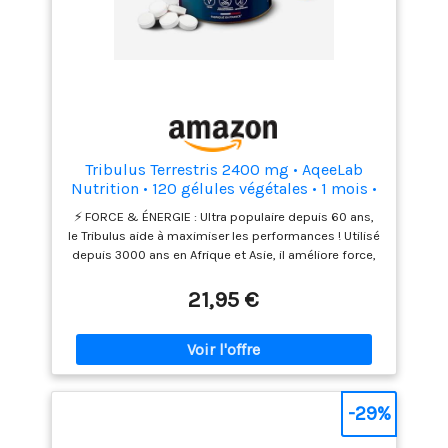
Tribulus Terrestris 2400 mg • AqeeLab
Nutrition • 120 gélules végétales • 1 mois •
Teneur garantie en Saponine • Force,
⚡️ FORCE & ÉNERGIE : Ultra populaire depuis 60 ans,
Énergie & Libido • Fabriqué en France •
le Tribulus aide à maximiser les performances ! Utilisé
Marque écoresponsable
depuis 3000 ans en Afrique et Asie, il améliore force,
puissance musculaire, endurance, synthèse
protéique et récupération ! 💁‍🙋‍LIBIDO pour homme
21,95 €
et femmes : Le Tribulus améliore également la libido
et la sexualité, augmentant le désir, la capacité
sexuelle et le nombre de spermatozoïdes. Il possède
de nombreux effets positifs pour les hommes et les
femmes ! ✅ DOSAGE EFFICACE GARANTI : Le Tribulus
AqeeLab Nutrition offre 2400mg par prise avec un
-29%
minimum de 40% de saponine, garantissant une
efficacité maximale par rapports aux marques