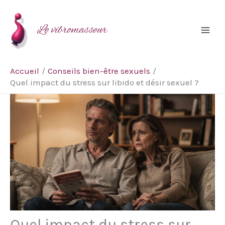
Aller
Rechercher
au
Le vibromasseur
contenu
Accueil
Conseils bien-être sexuels
Quel impact du stress sur libido et désir sexuel ?
Quel impact du stress sur