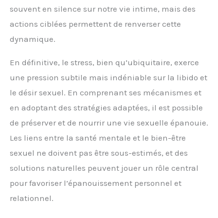
solides et l’énergie quotidienne, cette formule aide à
souvent en silence sur notre vie intime, mais des
rester actif, agile et plein de vitalité. Parce qu’un corps
fort commence par un bon équilibre intérieur. QUALITÉ
actions ciblées permettent de renverser cette
EUROPÉENNE DE CONFIANCE Fabriqué selon des
dynamique.
normes européennes strictes. Sans gluten, sans
lactose ni allergènes, avec des ingrédients
soigneusement sélectionnés pour une pureté et une
En définitive, le stress, bien qu’ubiquitaire, exerce
sécurité maximales. CURE COMPLÈTE POUR DES
une pression subtile mais indéniable sur la libido et
RÉSULTATS DURABLES Avec 180 gélules, soit 60 jours
de cure, ce complément offre des bienfaits
le désir sexuel. En comprenant ses mécanismes et
prolongés par rapport aux formats standards de 120
gélules.
en adoptant des stratégies adaptées, il est possible
de préserver et de nourrir une vie sexuelle épanouie.
Les liens entre la santé mentale et le bien-être
sexuel ne doivent pas être sous-estimés, et des
solutions naturelles peuvent jouer un rôle central
pour favoriser l’épanouissement personnel et
relationnel.