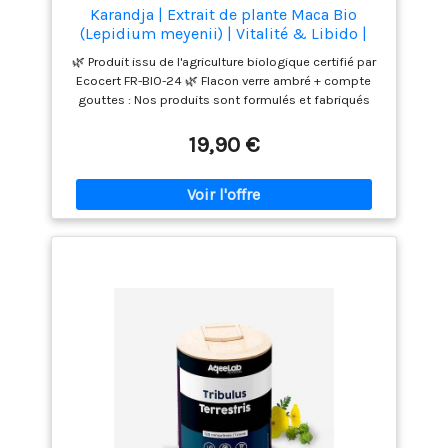
Karandja | Extrait de plante Maca Bio
(Lepidium meyenii) | Vitalité & Libido |
Phytothérapie | 50 ml | Fabriqué en France
🌿 Produit issu de l'agriculture biologique certifié par
Ecocert FR-BIO-24 🌿 Flacon verre ambré + compte
gouttes : Nos produits sont formulés et fabriqués
par nos soins dans nos ateliers au cœur des Alpes.
Nous sommes spécialisés dans les produits de bien-
19,90 €
être hauts de gamme. 🌿 Authenticité : Une maîtrise
de notre savoir-faire de la production agricole à la
commercialisation. 🌿 Karandja - Extrait de plante Bio