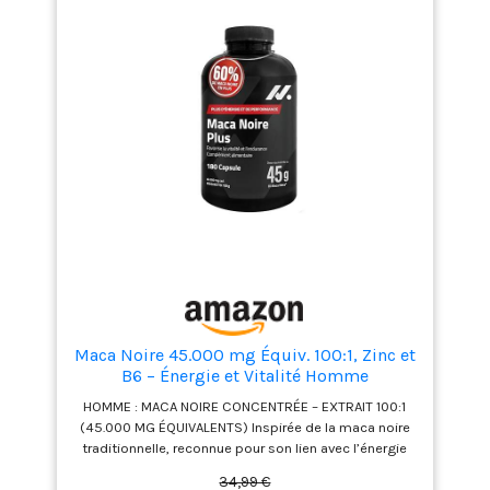
concurrentes ! Standardisé et 100% vegan pour des
résultats optimaux. ♻️ ECO-RESPONSABLE : Pot en
carton recyclé et couvercle 100% d’origine végétale.
Nous économisons ainsi +2T de plastique par an!
Aqeelab est affilé au 1% For The Planet: 1% du montant
de chaque commande est reversé à la protection de
l’environnement. 🇫🇷 QUALITÉ Aqeelab : Conçu &
fabriqué en France, testé par un laboratoire
indépendant ! Gélules végétales. Produit Vegan,
Kasher, Halal, sans métaux lourd, sans gluten, sans
lactose, sans additif, sans pesticide. Certification
GMP et HACCP.
Maca Noire 45.000 mg Équiv. 100:1, Zinc et
B6 – Énergie et Vitalité Homme
HOMME : MACA NOIRE CONCENTRÉE – EXTRAIT 100:1
(45.000 MG ÉQUIVALENTS) Inspirée de la maca noire
traditionnelle, reconnue pour son lien avec l’énergie
naturelle et la vitalité. Notre formule offre l’équivalent
34,99 €
de 45.000 mg de poudre de maca noire par dose