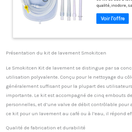
qualité, inodore,
lavement n'a jamai
tuyau de 1,5 m de 
crochet de suspen
nettoyage du côlo
baignoire. Mécanis
anti-retour jaune 
tuyau après avoir 
Présentation du kit de lavement Smokitcen
permet de contrôle
d'une expérience d
Le Smokitcen Kit de lavement se distingue par sa conc
kit de lavement de
lavements dans vot
utilisation polyvalente. Conçu pour le nettoyage du côlo
santé. Utilisez le
généralement suffisant pour la plupart des utilisateur
constipation, nett
multiples : le kit
importante. Le kit est accompagné de cinq embouts de
lavements hydrothé
personnelles, et d’une valve de débit contrôlable pour a
lavement au café e
également être ut
ce kit pour un lavement au café ou à l’eau, il répond e
Qualité de fabrication et durabilité