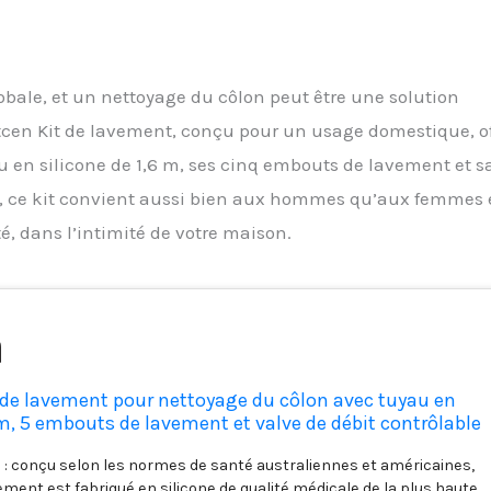
lobale, et un nettoyage du côlon peut être une solution
kitcen Kit de lavement, conçu pour un usage domestique, of
 en silicone de 1,6 m, ses cinq embouts de lavement et s
eau, ce kit convient aussi bien aux hommes qu’aux femmes 
é, dans l’intimité de votre maison.
de lavement pour nettoyage du côlon avec tuyau en
 m, 5 embouts de lavement et valve de débit contrôlable
silicone pour café et eau - Pour homme et femme
e : conçu selon les normes de santé australiennes et américaines,
vement est fabriqué en silicone de qualité médicale de la plus haute