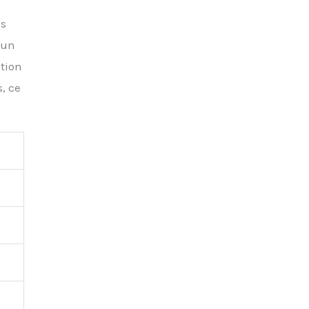
es
 un
ption
, ce