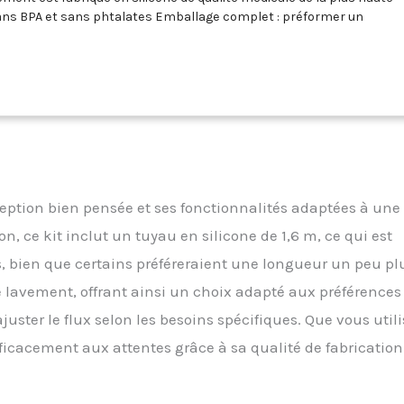
 sans BPA et sans phtalates Emballage complet : préformer un
s été aussi facile. Livré avec 1 sac de lavement en silicone, un
long, 5 embouts de lavement remplaçables de tailles multiples et 1
sion en métal pour vous permettre de profiter du soulagement du
n confortablement et facilement dans votre salle de bain ou
me contrôlable : le sac de lavement à café est livré avec un clapet
qui vous aide à empêcher l'eau de lavement de retourner dans le
pénétré dans votre corps. La pince de contrôle du débit vous
r le débit de l'eau de lavement afin que vous puissiez profiter
e lavement sûre et confortable Pratique et facile à utiliser : notre
eption bien pensée et ses fonctionnalités adaptées à une
 2 litres vous offre un moyen facile et sûr d'appliquer des
re baignoire ou salle de bain sans l'aide d'un professionnel de la
n, ce kit inclut un tuyau en silicone de 1,6 m, ce qui est
 sac de lavement pour aider à soulager la douleur du corps, la
s, bien que certains préféreraient une longueur un peu pl
oyer votre bol et améliorer votre santé personnelle. Utilisations
 de lavement pour nettoyage du côlon est adapté à tous les types de
 lavement, offrant ainsi un choix adapté aux préférences
rapie, tels que le nettoyage du côlon détox, la thérapie Garson, le
juster le flux selon les besoins spécifiques. Que vous utili
t le nettoyage à l'eau. Le kit de désintoxication lavement peut
ilisé comme poche d'eau chaude/froide.
fficacement aux attentes grâce à sa qualité de fabrication