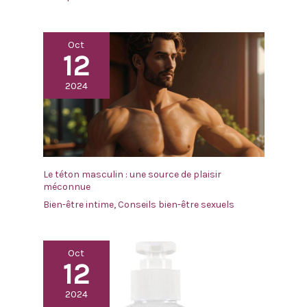
Oct
12
2024
Le téton masculin : une source de plaisir
méconnue
Bien-être intime
,
Conseils bien-être sexuels
Oct
12
2024