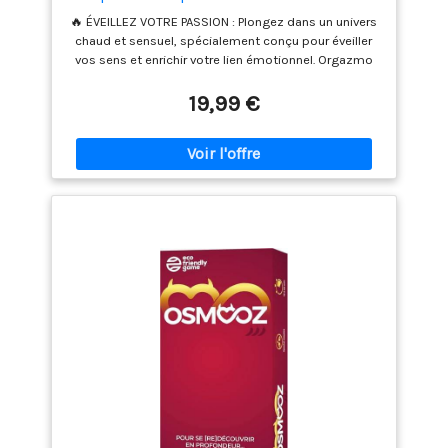
- Jeu Couple, Jeu de société Adulte, Idée
🔥 ÉVEILLEZ VOTRE PASSION : Plongez dans un univers
Cadeau Mariage ou Anniversaire, Cadeau
chaud et sensuel, spécialement conçu pour éveiller
Couple
vos sens et enrichir votre lien émotionnel. Orgazmo
est plus qu'un jeu, c'est une expérience. 🌹 DE
L'ÉMOTION À L'EXTASE: Transformez une soirée banale
19,99 €
en une aventure torride. Progressez à travers quatre
niveaux envoûtants (Émotionnel, Sensoriel, Charnel
et "Orgazmo") pour explorer et raviver la flamme de
votre intimité. 🎁 LE CADEAU IDÉAL POUR LES COUPLES
: Orgazmo est le cadeau qui laisse une impression
indélébile. Parfait pour les anniversaires, la Saint-
Valentin, les crémaillères, les pacs, ou comme
présent inoubliable pour les nouveaux mariés et les
fiancés. 💎 DESIGN RAFFINÉ POUR DES INSTANTS
PRÉCIEUX: Orgazmo allie esthétique et volupté grâce
à ses cartes de qualité premium, transformant
chaque moment en une aventure envoûtante. 🛡️
LIBERTÉ, ÉGALITÉ, INTIMITÉ: Vivez une aventure intime
sans frontières ni jugements. Orgazmo priorise le
consentement et le confort, offrant un espace
inclusif pour tous les couples, quelle que soit leur
orientation ou expérience. 📖 RÈGLES CLAIRES,
PLAISIRS INFINIS: Grâce à des règles simples et