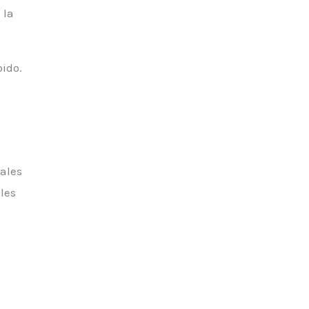
 la
bido.
nales
les