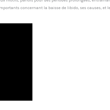
eux motifs, parfois pour des périodes prolongées, entraîna
portants concernant la baisse de libido, ses causes, et l