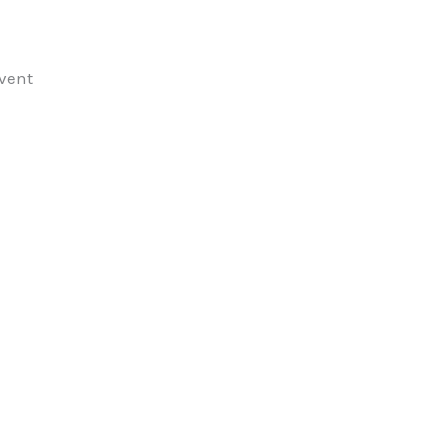
vent
e