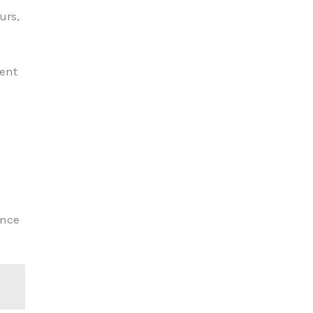
urs,
vent
ance