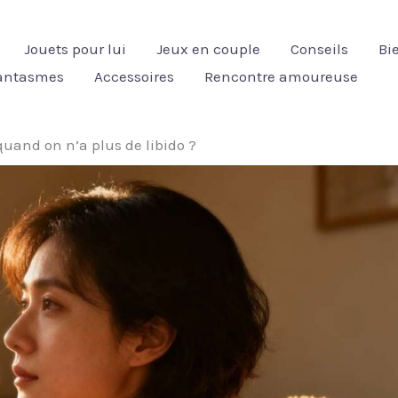
Jouets pour lui
Jeux en couple
Conseils
Bi
fantasmes
Accessoires
Rencontre amoureuse
quand on n’a plus de libido ?