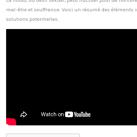
La libido, ou désir sexuel, peut fluctuer pour de nombr
mal-être et souffrance. Voici un résumé des éléments im
solutions potentielles.