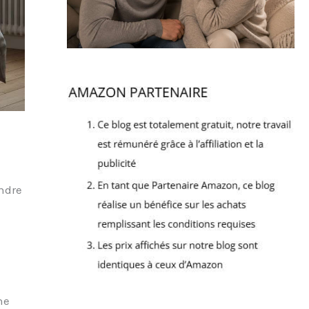
endre
ne