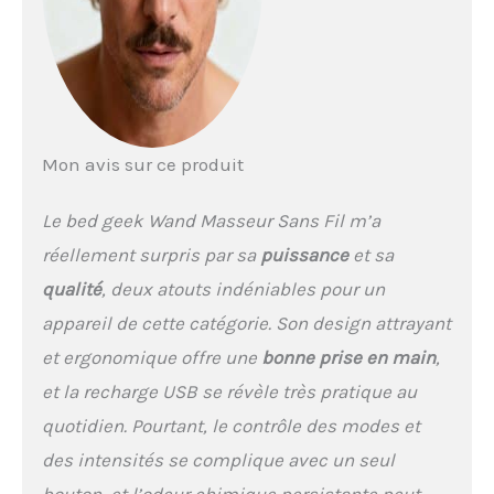
nettoyer, grâce à sa
conception étanche.
Utilisez de l'eau
savonneuse ou des
lingettes humides pour
une hygiène optimale
après chaque utilisation
Mon avis sur ce produit
BATTERIE PUISSANTE – Ce
wand masseur
rechargeable est équipé
Le bed geek Wand Masseur Sans Fil m’a
d'un câble USB pratique
réellement surpris par sa
puissance
et sa
pour une recharge facile.
Profitez d'une batterie
qualité
, deux atouts indéniables pour un
longue durée pour une
appareil de cette catégorie. Son design attrayant
utilisation continue, vous
garantissant un plaisir
et ergonomique offre une
bonne prise en main
,
sans interruption lors de
et la recharge USB se révèle très pratique au
chaque massage
BATTERIE PUISSANTE – Ce
quotidien. Pourtant, le contrôle des modes et
wand masseur
des intensités se complique avec un seul
rechargeable est équipé
d'un câble USB pratique
bouton, et l’odeur chimique persistante peut