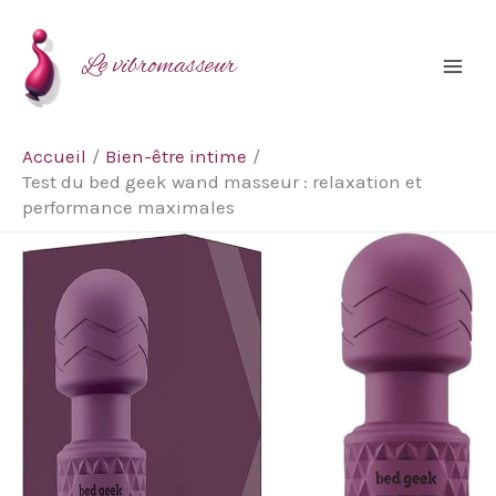
Aller
Rechercher
au
Le vibromasseur
contenu
Accueil
Bien-être intime
Test du bed geek wand masseur : relaxation et
performance maximales