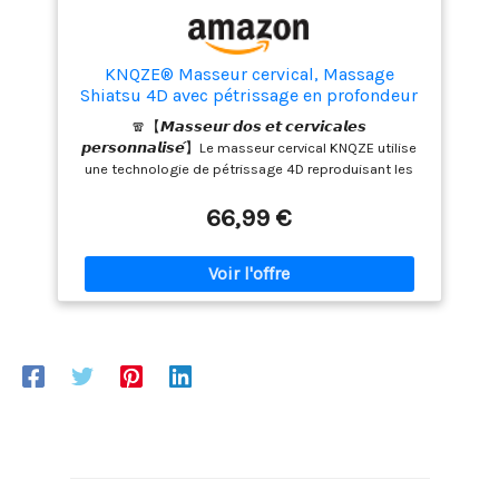
KNQZE® Masseur cervical, Massage
Shiatsu 4D avec pétrissage en profondeur
🧣【𝙈𝙖𝙨𝙨𝙚𝙪𝙧 𝙙𝙤𝙨 𝙚𝙩 𝙘𝙚𝙧𝙫𝙞𝙘𝙖𝙡𝙚𝙨
𝙥𝙚𝙧𝙨𝙤𝙣𝙣𝙖𝙡𝙞𝙨𝙚́】Le masseur cervical KNQZE utilise
une technologie de pétrissage 4D reproduisant les
gestes experts des masseurs professionnels. Avec 2
programmes de massage et 2 niveaux de chauffe
66,99 €
configurables, créez votre expérience de massage
profond sur mesure. Ce appareil massage dos et
nuque innovant s'adapte parfaitement à vos besoins
de relaxation musculaire. 🧣【𝙏𝙚𝙘𝙝𝙣𝙤𝙡𝙤𝙜𝙞𝙚 𝙙𝙚
𝙘𝙝𝙖𝙪𝙛𝙛𝙖𝙜𝙚 𝙖𝙫𝙖𝙣𝙘𝙚́𝙚】Notre masseur dos et
cervicales intègre une plaque chauffante en graphène
émettant des infrarouges lointains (4-20μm)
scientifiquement reconnus pour pénétrer les tissus
musculaires. Cette technologie brevetée du appareil
massage dos et nuque KNQZE stimule la
microcirculation sanguine, accélère le métabolisme
cellulaire et renforce les défenses immunitaires. La
couche en silicone thermorégulée maintient une