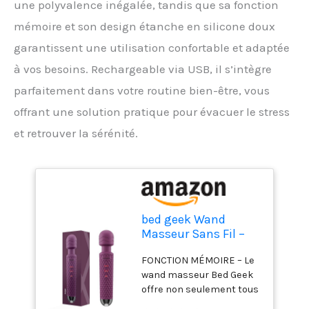
une polyvalence inégalée, tandis que sa fonction
mémoire et son design étanche en silicone doux
garantissent une utilisation confortable et adaptée
à vos besoins. Rechargeable via USB, il s’intègre
parfaitement dans votre routine bien-être, vous
offrant une solution pratique pour évacuer le stress
et retrouver la sérénité.
bed geek Wand
Masseur Sans Fil –
Rechargeable USB,
FONCTION MÉMOIRE – Le
Silicone Doux, 20
wand masseur Bed Geek
Modes de Vibration, 8
offre non seulement tous
Vitesses, Fonction
les avantages de nos
Mémoire, Étanche,