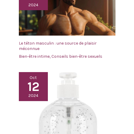
2024
fourni dans l'emballage pour le chargement. Le
massage nuque ne peut pas être utilisé pendant sa
charge.
Le téton masculin : une source de plaisir
méconnue
Bien-être intime
,
Conseils bien-être sexuels
Oct
12
2024