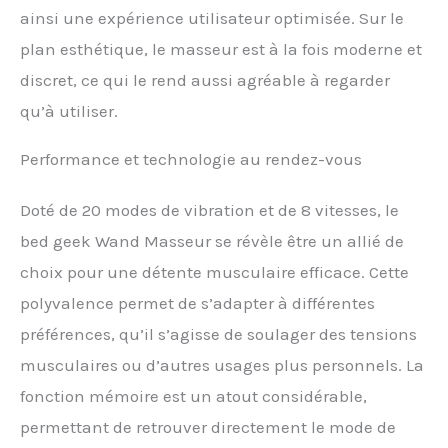
BATTERIE PUISSANTE – Ce
ainsi une expérience utilisateur optimisée. Sur le
wand masseur
plan esthétique, le masseur est à la fois moderne et
rechargeable est équipé
d'un câble USB pratique
discret, ce qui le rend aussi agréable à regarder
pour une recharge facile.
qu’à utiliser.
Profitez d'une batterie
longue durée pour une
utilisation continue, vous
Performance et technologie au rendez-vous
garantissant un plaisir
sans interruption lors de
Doté de 20 modes de vibration et de 8 vitesses, le
chaque massage
BATTERIE PUISSANTE – Ce
bed geek Wand Masseur se révèle être un allié de
wand masseur
choix pour une détente musculaire efficace. Cette
rechargeable est équipé
d'un câble USB pratique
polyvalence permet de s’adapter à différentes
pour une recharge facile.
préférences, qu’il s’agisse de soulager des tensions
Profitez d'une batterie
longue durée pour une
musculaires ou d’autres usages plus personnels. La
utilisation continue, vous
fonction mémoire est un atout considérable,
garantissant un plaisir
permettant de retrouver directement le mode de
sans interruption lors de
chaque massage. TÊTE