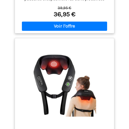
vibrations incroyablement puissantes et constitue le
39,95 €
cadeau idéal pour soulager les douleurs musculaires
36,95 €
du cou, des épaules, des mains et des pieds. Il est
également idéal pour soulager les céphalées de
tension et favoriser la récupération après un
entraînement ! Livré avec un sac de transport
pratique. Ce modèle mis à jour est désormais doté
d'une fonction mémoire ! Enregistrez les derniers
réglages utilisés. 8 vitesses intenses et 20 modes de
cuisson exceptionnels. Les commandes sont très
faciles à utiliser. Vous pouvez choisir facilement un
nombre incroyable de vitesses et de modes de
cuisson. Une seule charge permet une autonomie
allant jusqu'à 3 heures. Le cou flexible et sensible à la
pression est idéal pour masser vos articulations et
vos muscles. Une expérience apaisante pour
hommes et femmes. La poignée extra longue de ce
modèle offre une portée supplémentaire sur votre
dos, vos jambes et vos pieds. Attention : non
étanche