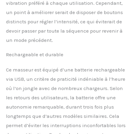
vibration préféré à chaque utilisation. Cependant,
FLEXIBLE – Ce wand
un point à améliorer serait de disposer de boutons
masseur de 20 cm avec
tête flexible permet une
distincts pour régler l’intensité, ce qui éviterait de
grande souplesse pour
devoir passer par toute la séquence pour revenir à
cibler efficacement les
zones de tension. Parfait
un mode précédent.
pour un massage en
profondeur des tissus et
Rechargeable et durable
pour soulager les
tensions musculaires
difficiles à atteindre.
Ce masseur est équipé d’une batterie rechargeable
via USB, un critère de praticité indéniable à l’heure
où l’on jongle avec de nombreux chargeurs. Selon
les retours des utilisateurs, la batterie offre une
autonomie remarquable, durant trois fois plus
longtemps que d’autres modèles similaires. Cela
permet d’éviter les interruptions inconfortables lors