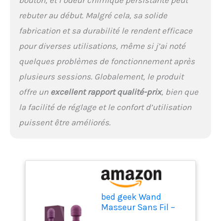
pour une recharge facile.
rebuter au début. Malgré cela, sa solide
Profitez d'une batterie
longue durée pour une
fabrication et sa durabilité le rendent efficace
utilisation continue, vous
pour diverses utilisations, même si j’ai noté
garantissant un plaisir
sans interruption lors de
quelques problèmes de fonctionnement après
chaque massage. TÊTE
plusieurs sessions. Globalement, le produit
FLEXIBLE – Ce wand
masseur de 20 cm avec
offre un
excellent rapport qualité-prix
, bien que
tête flexible permet une
la facilité de réglage et le confort d’utilisation
grande souplesse pour
puissent être améliorés.
cibler efficacement les
zones de tension. Parfait
pour un massage en
profondeur des tissus et
pour soulager les
tensions musculaires
difficiles à atteindre.
bed geek Wand
Masseur Sans Fil –
Rechargeable USB,