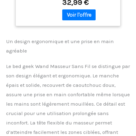
32,99 €
masseurs précédents,
Relaxation
mais il mémorise
Musculaire et
désormais votre dernier
Soulagement du
mode et vitesse utilisés
Stress
pour une expérience de
massage personnalisée.
Un design ergonomique et une prise en main
Découvrez ce masseur à
wand innovant dès
agréable
maintenant
IMPERMÉABLE – Ce wand
Le bed geek Wand Masseur Sans Fil se distingue par
masseur est entièrement
résistant à l'eau, offrant
son design élégant et ergonomique. Le manche
une durabilité accrue. Il
épais et solide, recouvert de caoutchouc doux,
est également facile à
nettoyer, grâce à sa
assure une prise en main confortable même lorsque
conception étanche.
les mains sont légèrement mouillées. Ce détail est
Utilisez de l'eau
savonneuse ou des
crucial pour une utilisation prolongée sans
lingettes humides pour
inconfort. La tête flexible du masseur permet
une hygiène optimale
après chaque utilisation
d’atteindre facilement les zones ciblées, offrant