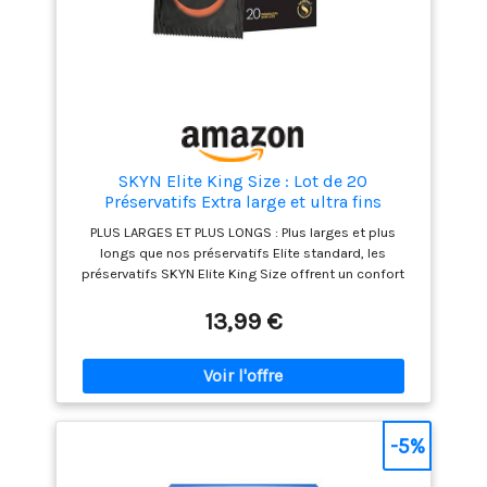
SKYN Elite King Size : Lot de 20
Préservatifs Extra large et ultra fins
PLUS LARGES ET PLUS LONGS : Plus larges et plus
longs que nos préservatifs Elite standard, les
préservatifs SKYN Elite King Size offrent un confort
accru ainsi que des sensations perçues et un plaisir
sensuel d'une intensité unique UN CONFORT
13,99 €
SUPÉRIEUR : Leur taille supérieure, l'ultra finesse et
leur lubrification douce et soyeuse vous garantissent
une expérience extrêmement agréable et
confortable, sublimée par la sensation naturelle de
SKYNFEEL SANS LATEX : Le matériau SKYNFEEL est
plus doux et plus extensible que le latex de
-5%
caoutchouc naturel LIVRAISON DISCRÈTE : Toutes les
boîtes de préservatifs sont livrées dans un