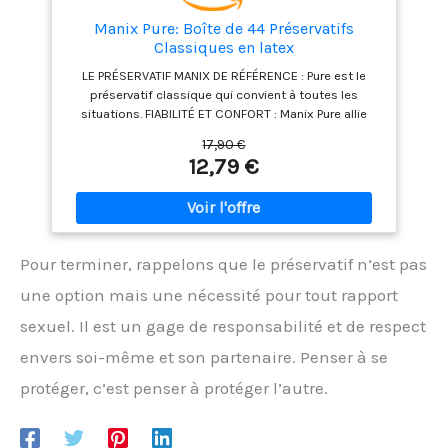
Manix Pure: Boîte de 44 Préservatifs
Classiques en latex
LE PRÉSERVATIF MANIX DE RÉFÉRENCE : Pure est le
préservatif classique qui convient à toutes les
situations. FIABILITÉ ET CONFORT : Manix Pure allie
plaisir et confort tout en étant protégé. Forme Easy-
17,90 €
fit, largeur nominale 52 mm LATEX PREMIUM : nos
12,79 €
préservatifs sont en latex de caoutchouc naturel ,
lisse, lubrifié avec réservoir CONFORMES AUX NORMES
DE QUALITÉ LES PLUS STRICTES : tous les préservatifs
MANIX sont 100% testés électroniquement pour
répondre aux normes les plus strictes, vous offrir une
Pour terminer, rappelons que le préservatif n’est pas
protection optimale contre les IST et les grossesses
non désirées.
une option mais une nécessité pour tout rapport
sexuel. Il est un gage de responsabilité et de respect
envers soi-même et son partenaire. Penser à se
protéger, c’est penser à protéger l’autre.