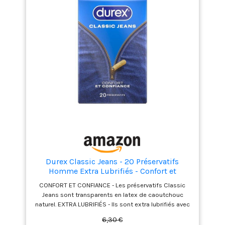
emballage discret, sans indication du contenu
CONFORMES AUX NORMES DE QUALITÉ LES PLUS
STRICTES : Les préservatifs SKYN sont
rigoureusement testés pour répondre aux normes les
plus strictes, préserver votre bien-être sexuel et vous
offrir une protection optimale contre les IST et les
grossesses non désirées
Durex Classic Jeans - 20 Préservatifs
Homme Extra Lubrifiés - Confort et
Confiance
CONFORT ET CONFIANCE - Les préservatifs Classic
Jeans sont transparents en latex de caoutchouc
naturel. EXTRA LUBRIFIÉS - Ils sont extra lubrifiés avec
un lubrifiant à base de silicone. FORME ANATOMIQUE-
6,30 €
Grâce à leur forme anatomique, et leur réservoir, les