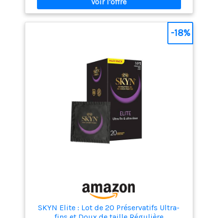
FORME ET TAILLE - Les préservatifs Essential ont un
diamètre moyen de 56 mm, pour plus de confort;
Vous pouvez variez les plaisirs avec les préservatifs
Essential pour des rapports vaginaux, oraux et anaux
-18%
MATIERE ET ODEUR - Les préservatifs sont à base de
latex en caoutchouc naturel transparent, ces
préservatifs respectent l'environnement grâce à son
latex issu d'un commerce responsable et de son
carton recyclable QUALITE ET SECURITE - 100% de nos
préservatifs sont testés électroniquement pour
vérifier l’absence de trous et imperfections; Durex
possède plus de 90 années d’expérience dans la
fabrication de préservatifs; Aujourd’hui, Durex est la
marque n°1 des préservatifs dans le monde
SKYN Elite : Lot de 20 Préservatifs Ultra-
fins et Doux de taille Régulière