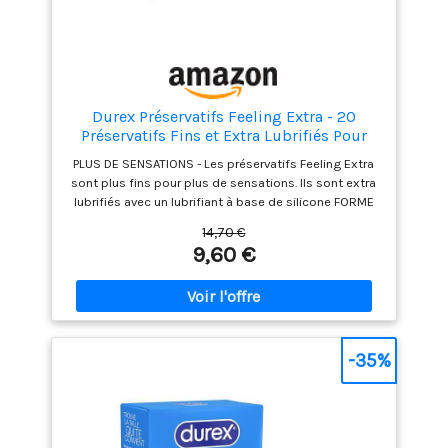
Durex Préservatifs Feeling Extra - 20
Préservatifs Fins et Extra Lubrifiés Pour
Plus de Sensations - Taille Standard
PLUS DE SENSATIONS - Les préservatifs Feeling Extra
sont plus fins pour plus de sensations. Ils sont extra
lubrifiés avec un lubrifiant à base de silicone FORME
PROFILÉE - Les préservatifs Feeling Extra ont une
14,70 €
forme profilée Pleasure-Fit avec un réservoir pour plus
9,60 €
de confort LARGEUR OPTIMISÉE - Ces préservatifs
d'une largeur nominale de 56 mm ont été conçus
pour maximiser les sensations, tout en offrant un
niveau élevé de sécurité et protection CONFORT - Les
préservatifs Durex Feeling Extra ont une odeur
agréable, grâce à notre procédé de fabrication. Ils
-35%
sont transparent en latex de caoutchouc naturel. Ils
conviennent pour un usage oral, vaginal et anal
QUALITE DUREX - Tous nos préservatifs sont 100%
testés électroniquement. Cinq tests de qualité sont