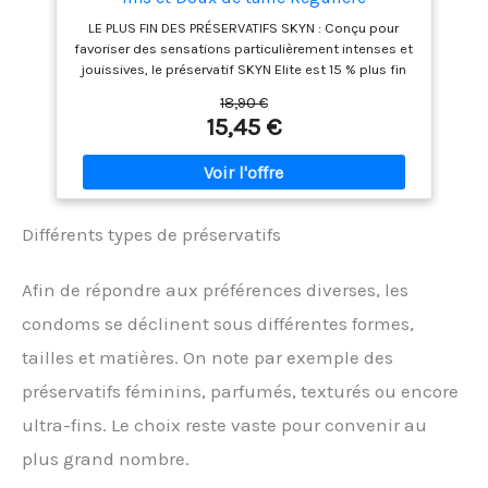
LE PLUS FIN DES PRÉSERVATIFS SKYN : Conçu pour
favoriser des sensations particulièrement intenses et
jouissives, le préservatif SKYN Elite est 15 % plus fin
que notre préservatif sans latex standard. ULTRA-
18,90 €
DOUX ET EXTRA-FIN : Ce préservatif sans latex est
15,45 €
fabriqué à partir de la technologie SKYNFEEL, un
polyisoprène révolutionnaire, si doux et confortable
qu'il donne presque l'impression de ne rien porter du
tout. UN PRÉSERVATIF POUR CHAQUE MOMENT :
L'utilisation du préservatif n'est pas forcément qu'une
Différents types de préservatifs
question de protection. Elle peut vous apporter
beaucoup plus. Choisir le bon préservatif peut vous
aider à vous rapprocher de votre partenaire et à
Afin de répondre aux préférences diverses, les
améliorer vos rapports sans angoisse. LIVRAISON
DISCRÈTE : Toutes les boîtes de préservatifs sont
condoms se déclinent sous différentes formes,
livrées dans un emballage discret, sans indication du
tailles et matières. On note par exemple des
contenu. CONFORMES AUX NORMES DE QUALITÉ LES
PLUS STRICTES : Les préservatifs SKYN sont
préservatifs féminins, parfumés, texturés ou encore
rigoureusement testés pour répondre aux normes les
plus strictes, préserver votre bien-être sexuel et vous
ultra-fins. Le choix reste vaste pour convenir au
offrir une protection optimale contre les IST et les
plus grand nombre.
grossesses non désirées.