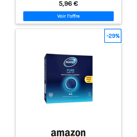
5,96 €
préservatifs Classic Jeans sont faciles à utiliser et
assurent un meilleur confort et un meilleur
ajustement. QUALITE DUREX - Tous nos préservatifs
sont 100% testés électroniquement. Cinq tests de
qualité sont effectués sur chaque lot. Durex possède
plus de 90 années d’expérience dans la fabrication
-29%
de préservatifs. Aujourd’hui, Durex est la marque n°1
des préservatifs dans le monde.* ODEUR AGREABLE –
Notre procédé de fabrication des préservatifs Durex
leur permet d’avoir une odeur agréable.