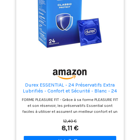
effectués sur chaque lot.Durex possède plus de 90
années d’expérience dans la fabrication de
préservatifs Aujourd’hui, Durex est la marque n°1 des
préservatifs dans le monde
Durex ESSENTIAL - 24 Préservatifs Extra
Lubrifiés - Confort et Sécurité - Blanc - 24
Unité
FORME PLEASURE FIT - Grâce à sa forme PLEASURE FIT
et son réservoir, les préservatifs Essential sont
faciles à utiliser et assurent un meilleur confort et un
meilleur ajustement CONFORT ET DOUCEUR - Les
12,40 €
préservatifs DUREX Essential sont extra lubrifiés pour
8,11 €
des sensations préservées à deux et pour plus de
douceur; Pour un maximum plaisir en toute confiance